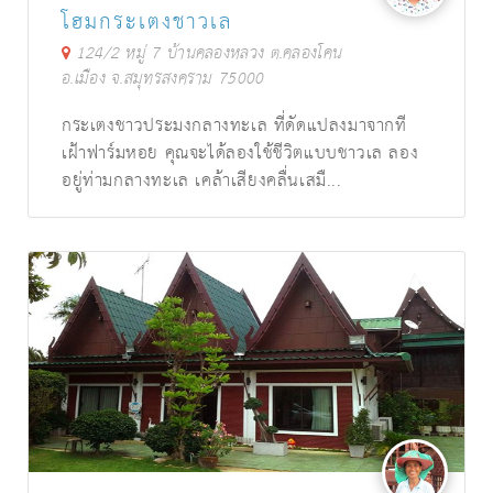
โฮมกระเตงชาวเล
124/2 หมู่ 7 บ้านคลองหลวง ต.คลองโคน
อ.เมือง จ.สมุทรสงคราม 75000
กระเตงชาวประมงกลางทะเล ที่ดัดแปลงมาจากที
เฝ้าฟาร์มหอย คุณจะได้ลองใช้ชีวิตแบบชาวเล ลอง
อยู่ท่ามกลางทะเล เคล้าเสียงคลื่นเสมื...