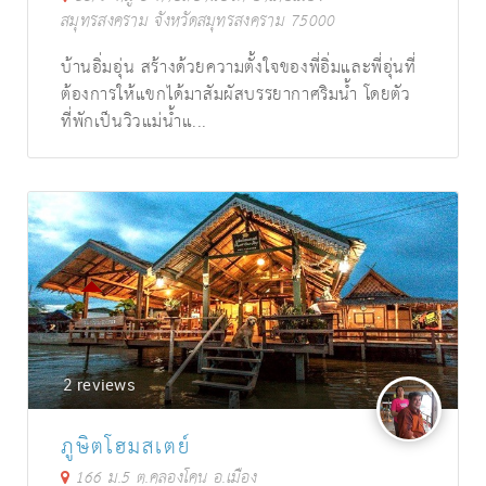
สมุทรสงคราม จังหวัดสมุทรสงคราม 75000
บ้านอิ่มอุ่น สร้างด้วยความตั้งใจของพี่อิ่มและพี่อุ่นที่
ต้องการให้แขกได้มาสัมผัสบรรยากาศริมน้ำ โดยตัว
ที่พักเป็นวิวแม่น้ำแ...
+ Activity
2
reviews
ภูษิตโฮมสเตย์
166 ม.5 ต.คลองโคน อ.เมือง