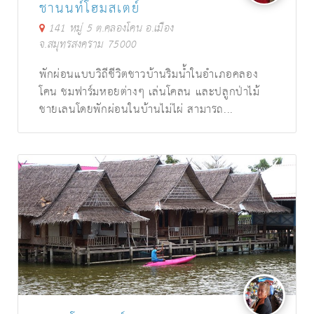
ชานนท์โฮมสเตย์
141 หมู่ 5 ต.คลองโคน อ.เมือง
จ.สมุทรสงคราม 75000
พักผ่อนแบบวิถีชีวิตชาวบ้านริมน้ำในอำเภอคลอง
โคน ชมฟาร์มหอยต่างๆ เล่นโคลน และปลูกป่าไม้
ชายเลนโดยพักผ่อนในบ้านไม่ไผ่ สามารถ...