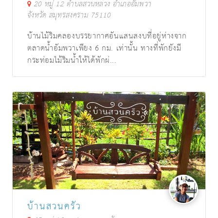
20 หมู่ 12 ตำบลสวนหลวง อำเภออัมพวา
จังหวัด สมุทรสงคราม 75110
บ้านไม้ริมคลองบรรยากาศอันแสนสงบที่อยู่ห่างจาก
ตลาดน้ำอัมพวาเพียง 6 กม. เท่านั้น ทางที่พักยังมี
กระท่อมไม้ริมน้ำให้ได้พักผ่...
บ้านสวนครัว