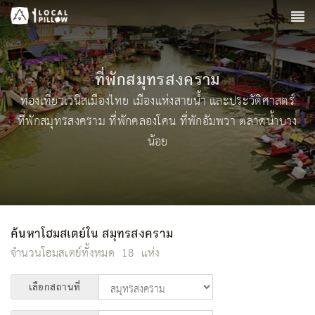
ที่พักสมุทรสงคราม
ท่องเที่ยวเวนิสเมืองไทย เมืองแห่งสายน้ำ และประวัติศาสตร์
ที่พักสมุทรสงคราม ที่พักคลองโคน ที่พักอัมพวา ตลาดน้ำบาง
น้อย
ค้นหาโฮมสเตย์ใน
สมุทรสงคราม
จำนวนโฮมสเตย์ทั้งหมด
18
แห่ง
เลือกสถานที่