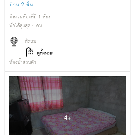
บ้าน 2 ชั้น
จำนวนห้องที่มี
1
ห้อง
พักได้สูงสุด
4
คน
พัดลม
ดูทั้งหมด
ห้องน้ำส่วนตัว
4
+