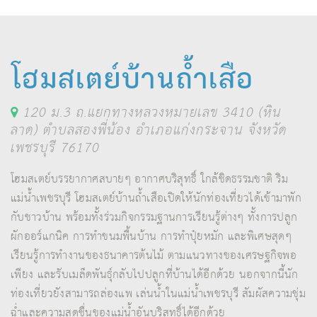
โฮมสเตย์บ้านถ้ำเสือ
120 ม.3 ถ.แยกทางหลวงหมายเลข 3410 (หิน
ลาด) ตำบลสองพี่น้อง อำเภอแก่งกระจาน จังหวัด
เพชรบุรี 76170
โฮมสเตย์บรรยากาศสบายๆ อากาศบริสุทธิ์ ใกล้ชิดธรรมชาติ ริม
แม่น้ำเพชรบุรี โฮมสเตย์บ้านถ้ำเสือเปิดให้นักท่องเที่ยวได้เข้ามาพัก
กับชาวบ้าน พร้อมทั้งร่วมกิจกรรมฐานการเรียนรู้ต่างๆ ทั้งการปลูก
ผักออร์แกนิค การทำขนมพื้นบ้าน การทำปุ๋ยหมัก และพิเศษสุดๆ
เรียนรู้การทำงานของธนาคารต้นไม้ ตามแนวทางของเศรษฐกิจพอ
เพียง และรับเมล็ดพันธุ์กลับไปปลูกที่บ้านได้อีกด้วย นอกจากนี้นัก
ท่องเที่ยวยังสามารถล่องแพ เล่นน้ำในแม่น้ำเพชรบุรี สัมผัสความชุ่ม
ฉ่ำและความสดชื่นของแม่น้ำอันบริสุทธิ์ได้อีกด้วย