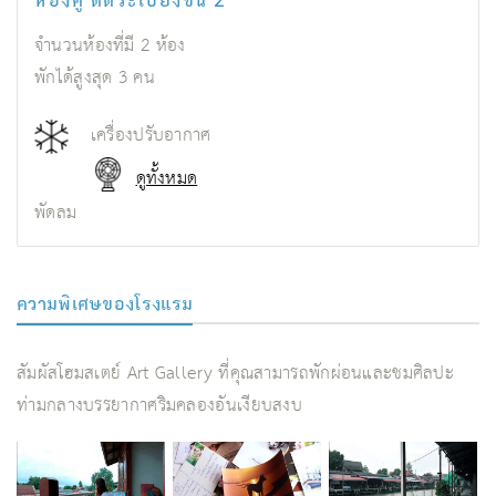
จำนวนห้องที่มี
2
ห้อง
พักได้สูงสุด
3
คน
เครื่องปรับอากาศ
ดูทั้งหมด
พัดลม
ความพิเศษของโรงแรม
สัมผัสโฮมสเตย์ Art Gallery ที่คุณสามารถพักผ่อนและชมศิลปะ
ท่ามกลางบรรยากาศริมคลองอันเงียบสงบ