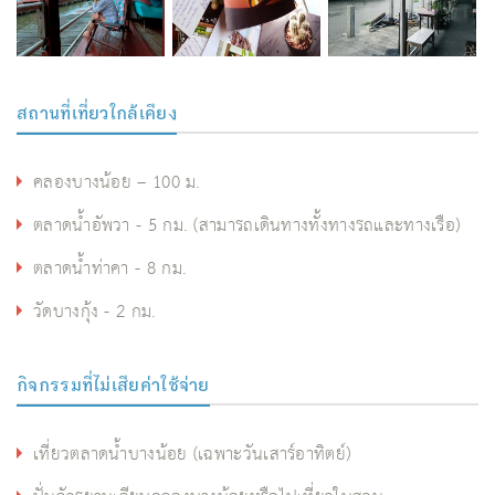
สถานที่เที่ยวใกล้เคียง
คลองบางน้อย – 100 ม.
ตลาดน้ำอัพวา - 5 กม. (สามารถเดินทางทั้งทางรถและทางเรือ)
ตลาดน้ำท่าคา - 8 กม.
วัดบางกุ้ง - 2 กม.
กิจกรรมที่ไม่เสียค่าใช้จ่าย
เที่ยวตลาดน้ำบางน้อย (เฉพาะวันเสาร์อาทิตย์)