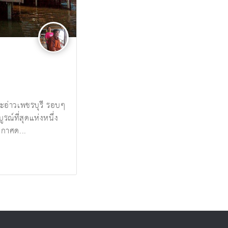
ะอ่าวเพชรบุรี รอบๆ
รณ์ที่สุดแห่งหนึ่ง
ากาศด...