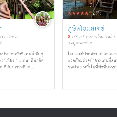
2
รีวิว
วา
ภูษิตโฮมสเตย์
าง อ.อัมพวา
166 ม.5 ต.คลองโคน อ.เมือง
10
จ.สมุทรสงคราม
นประเทศนิวซีแลนด์ ที่อยู่
โฮมสเตย์ปากอ่าวแม่กลองแล
วาเพียง 1.5 กม. ที่พักติด
แวดล้อมด้วยป่าชายเลนที่สมบู
นที่ต้องการหลีกห...
ของไทย หนึ่งในที่พักที่บรรย