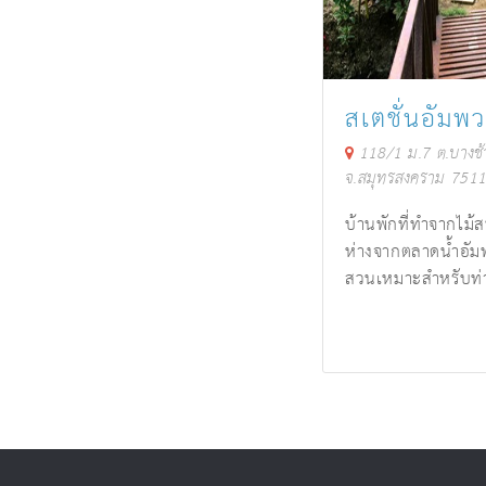
สเตชั่นอัมพ
118/1 ม.7 ต.บางช้
จ.สมุทรสงคราม 751
บ้านพักที่ทำจากไม้ส
ห่างจากตลาดน้ำอัมพ
สวนเหมาะสำหรับท่า