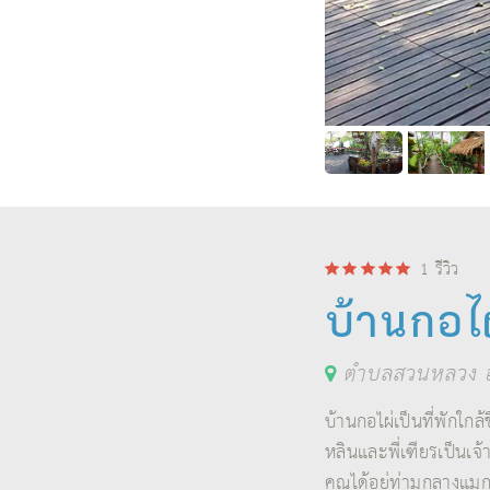
1
รีวิว
บ้านกอไ
ตำบลสวนหลวง อ
บ้านกอไผ่เป็นที่พักใก
หลินและพี่เฑียรเป็นเจ้
คุณได้อยู่ท่ามกลางแมก