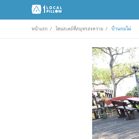
บ้านกอไผ่
หน้าแรก
โฮมสเตย์ที่สมุทรสงคราม