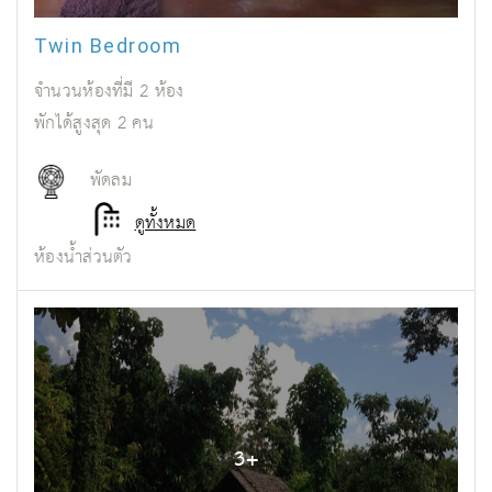
Twin Bedroom
จำนวนห้องที่มี
2
ห้อง
พักได้สูงสุด
2
คน
พัดลม
ดูทั้งหมด
ห้องน้ำส่วนตัว
3
+