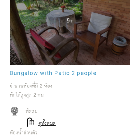
5
+
Bungalow with Patio 2 people
จำนวนห้องที่มี
2
ห้อง
พักได้สูงสุด
2
คน
พัดลม
ดูทั้งหมด
ห้องน้ำส่วนตัว