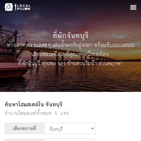
ที่พักจันทบุรี
ทานอาหารทะเลสดๆ เล่นน้ำตกกับฝูงปลา พร้อมขับรถบนถนน
เลียบทะเลที่สวยที่สุดแห่งหนึ่งของไทย
ที่พักจันบุรี ทุ่งเพล ขลุง บ้านสวนริมน้ํา สวนพฤกษา
ค้นหาโฮมสเตย์ใน
จันทบุรี
จำนวนโฮมสเตย์ทั้งหมด
5
แห่ง
เลือกสถานที่