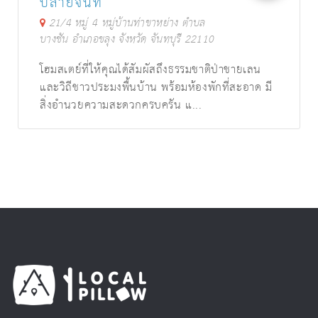
ปลายจันท์
21/4 หมู่ 4 หมู่บ้านท่าขาหย่าง ตำบล
บางชัน อำเภอขลุง จังหวัด จันทบุรี 22110
โฮมสเตย์ที่ให้คุณได้สัมผัสถึงธรรมชาติป่าชายเลน
และวิถีชาวประมงพื้นบ้าน พร้อมห้องพักที่สะอาด มี
สิ่งอำนวยความสะดวกครบครัน แ...