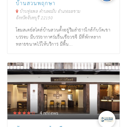
บ้านสวนพฤกษา
บ้านทุ่งเพล ตำบลฉมัน อำเภอมะขาม
จังหวัดจันทบุรี 22150
โฮมสเตย์สไตล์บ้านสวนตั้งอยู่ริมลำธารใกล้กับวัดเขา
บรรจบ มีบรรยากาศร่มรื่นเขียวขจี มีที่พักหลาก
หลายขนาดไว้ให้บริการ มีพื้น...
4
reviews