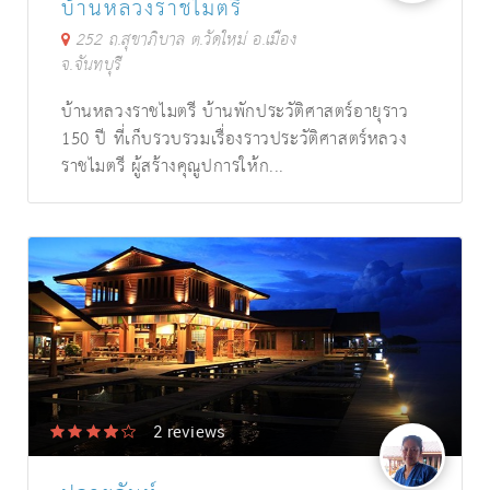
บ้านหลวงราชไมตรี
252 ถ.สุขาภิบาล ต.วัดใหม่ อ.เมือง
จ.จันทบุรี
บ้านหลวงราชไมตรี บ้านพักประวัติศาสตร์อายุราว
150 ปี ที่เก็บรวบรวมเรื่องราวประวัติศาสตร์หลวง
ราชไมตรี ผู้สร้างคุณูปการให้ก...
2
reviews