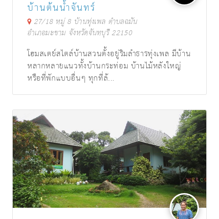
บ้านต้นน้ำจันทร์
27/18 หมู่ 8 บ้านทุ่งเพล ตำบลฉมัน
อำเภอมะขาม จังหวัดจันทบุรี 22150
โฮมสเตย์สไตล์บ้านสวนตั้งอยู่ริมลำธารทุ่งเพล มีบ้าน
หลากหลายแนวทั้งบ้านกระท่อม บ้านไม้หลังใหญ่
หรือที่พักแบบอื่นๆ ทุกที่ล้...