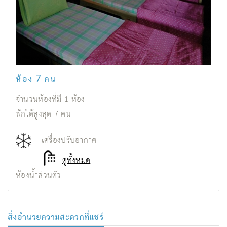
ห้อง 7 คน
จำนวนห้องที่มี
1
ห้อง
พักได้สูงสุด
7
คน
เครื่องปรับอากาศ
ดูทั้งหมด
ห้องน้ำส่วนตัว
สิ่งอํานวยความสะดวกที่แชร์