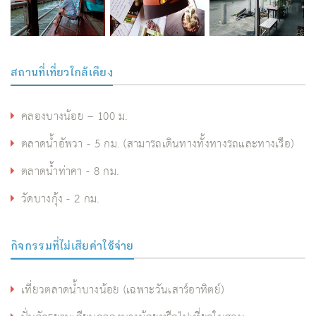
สถานที่เที่ยวใกล้เคียง
คลองบางน้อย – 100 ม.
ตลาดน้ำอัพวา - 5 กม. (สามารถเดินทางทั้งทางรถและทางเรือ)
ตลาดน้ำท่าคา - 8 กม.
วัดบางกุ้ง - 2 กม.
กิจกรรมที่ไม่เสียค่าใช้จ่าย
เที่ยวตลาดน้ำบางน้อย (เฉพาะวันเสาร์อาทิตย์)