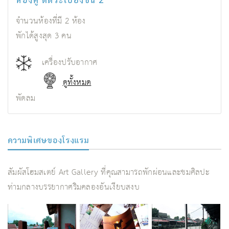
จำนวนห้องที่มี
2
ห้อง
พักได้สูงสุด
3
คน
เครื่องปรับอากาศ
ดูทั้งหมด
พัดลม
ความพิเศษของโรงแรม
สัมผัสโฮมสเตย์ Art Gallery ที่คุณสามารถพักผ่อนและชมศิลปะ
ท่ามกลางบรรยากาศริมคลองอันเงียบสงบ