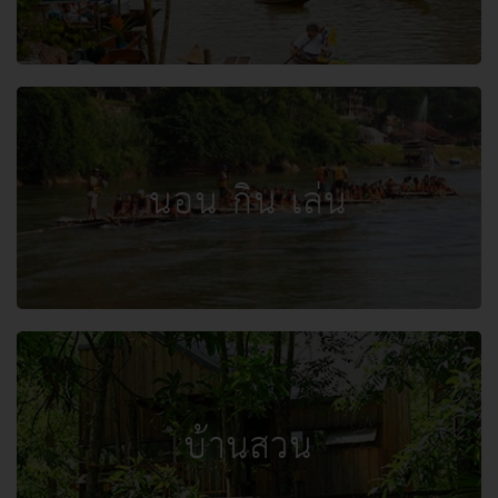
นอน กิน เล่น
บ้านสวน