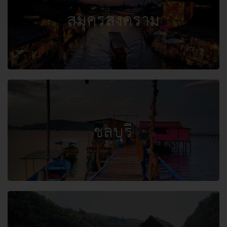
สมุครสงคราม
ชลบุรี