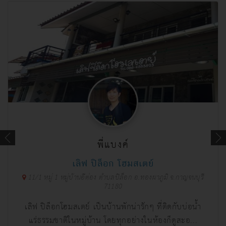
พี่แบงค์
เลิฟ ปิล็อก โฮมสเตย์
11/1 หมู่ 1 หมู่บ้านอีต่อง ตำบลปิล็อก อ.ทองผาภูมิ จ.กาญจนบุรี
71180
เลิฟ ปิล็อกโฮมสเตย์ เป็นบ้านพักน่ารักๆ ที่ติดกับบ่อน้ำ
แร่ธรรมชาติในหมู่บ้าน โดยทุกอย่างในห้องก็ดูสะอ...