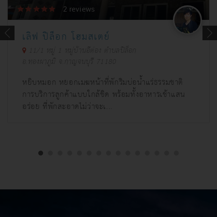
2
reviews
เลิฟ ปิล็อก โฮมสเตย์
11/1 หมู่ 1 หมู่บ้านอีต่อง ตำบลปิล็อก
อ.ทองผาภูมิ จ.กาญจนบุรี 71180
หยิบหมอก หยอกเมฆหน้าที่พักริมบ่อน้ำแร่ธรรมชาติ
การบริการลูกค้าแบบใกล้ชิด พร้อมทั้งอาหารเช้าแสน
อร่อย ที่พักสะอาดไม่ว่าจะเ...