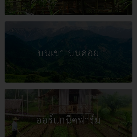
บนเขา บนดอย
ออร์แกนิคฟาร์ม