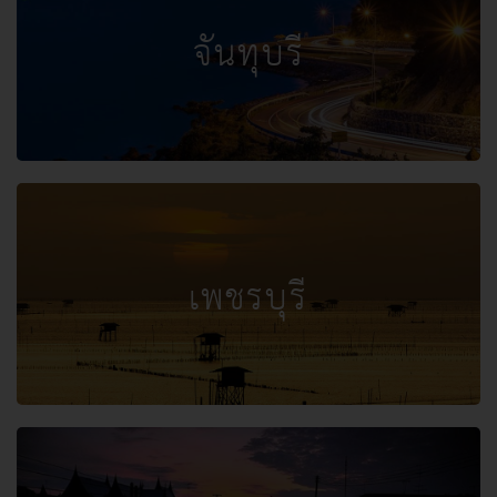
จันทุบรี
เพชรบุรี