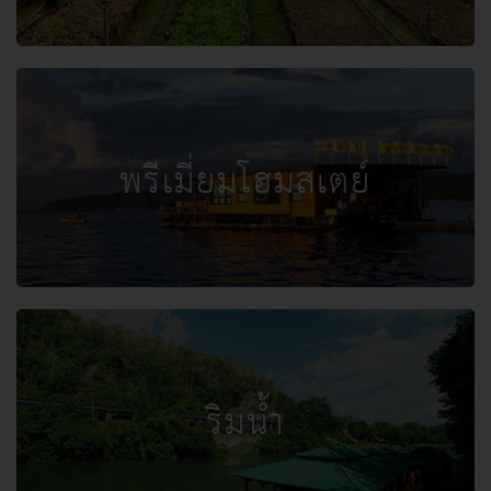
พรีเมี่ยมโฮมสเตย์
ริมน้ำ